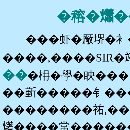
�穃�𤑳�
���虾�厰堺�衤�
����,����SIR�
��
�枏�學�眏����
��𣂼�����钅��
��������𧙗,�
𤏸����常�����