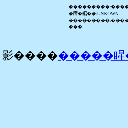
���������:���
�𨅯�編��:UNKOWN
���������:����
���
影����
�����睲