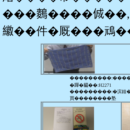
���𪄳����𠉛�
𦆮��件�厩���䲮�
���������:���
�𨅯�編��:H2271
���������:�滨鍂
買��������塾