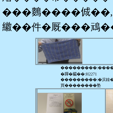
���𪄳����𠉛�
𦆮��件�厩���䲮�
���������:���
�𨅯�編��:H2271
���������:�滨鍂
買��������塾