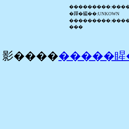
���������:���
�𨅯�編��:UNKOWN
���������:����
���
影����
�����睲