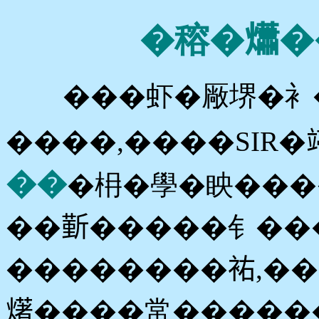
�穃�𤑳�
���虾�厰堺�衤�
����,����SIR�
��
�枏�學�眏����
��𣂼�����钅��
��������𧙗,�
𤏸����常�����