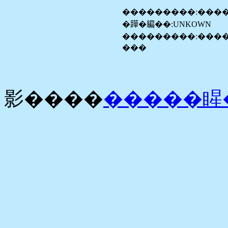
���������:���
�𨅯�編��:UNKOWN
���������:����
���
影����
�����睲