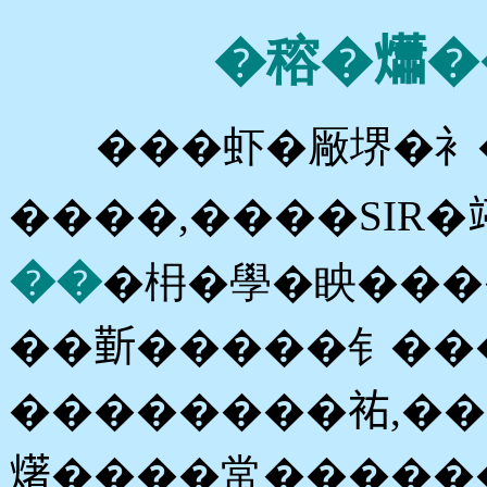
�穃�𤑳�
���虾�厰堺�衤�
����,����SIR�
��
�枏�學�眏����
��𣂼�����钅��
��������𧙗,�
𤏸����常�����