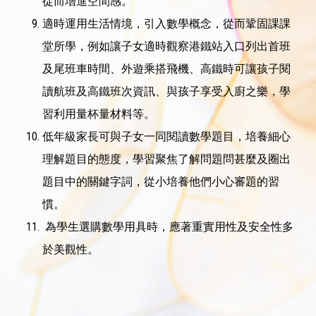
從而增進空間感。
適時運用生活情境，引入數學概念，從而鞏固課課
堂所學，例如讓子女適時觀察港鐵站入口列出首班
及尾班車時間、外遊乘搭飛機、高鐵時可讓孩子閱
讀航班及高鐵班次資訊、與孩子享受入廚之樂，學
習利用量杯量材料等。
低年級家長可與子女一同閱讀數學題目，培養細心
理解題目的態度，學習聚焦了解問題問甚麼及圈出
題目中的關鍵字詞，從小培養他們小心審題的習
慣。
為學生選購數學用具時，應著重實用性及安全性多
於美觀性。