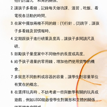
他們討論元 和角的關係。
讓孩子多看鐘，記錄每天做功課、溫習，吃飯、看
電視各活動的時間。
在家中擺放兩種不同的鐘﹕(1)行針，(2)跳字，讓孩
子多看鐘及習慣報時。
定期跟孩子進行磅重及度高，讓孩子多閱讀尺及
磅。
鼓勵孩子量度家中不同物件的長度或高度。
給予孩子適量的零用錢，增加他們使用貨幣的機
會。
多留意不同飲料或容器的容量，讓學生對容量單位
有實在的概念。
在選擇玩具時，不妨考慮一些與數學有關的玩具或
遊戲，例如LEGO能啟發學生對圖形和立體的關係，