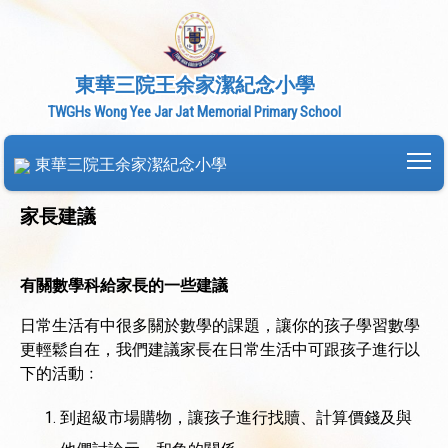
東華三院王余家潔紀念小學
TWGHs Wong Yee Jar Jat Memorial Primary School
To
東華三院王余家潔紀念小學
家長建議
有關數學科給家長的一些建議
日常生活有中很多關於數學的課題，讓你的孩子學習數學
更輕鬆自在，我們建議家長在日常生活中可跟孩子進行以
下的活動﹕
到超級市場購物，讓孩子進行找贖、計算價錢及與