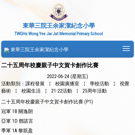
東華三院王余家潔紀念小學
TWGHs Wong Yee Jar Jat Memorial Primary School
To
東華三院王余家潔紀念小學
二十五周年校慶親子中文賀卡創作比賽
2022-06-24 (星期五)
活動類別：課程發展
¦
校園廣播室
¦
學校活動
¦
視覺
藝術
¦
校園生活
¦
21-22活動
¦
25周年活動
二十五周年校慶親子中文賀卡創作比賽 (P1)
冠軍 1B 關逸朗
亞軍 1D 鄧諾言
季軍 1A 黎凱盈