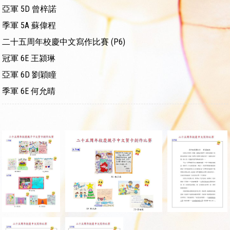
亞軍 5D 曾梓諾
季軍 5A 蘇偉程
二十五周年校慶中文寫作比賽 (P6)
冠軍 6E 王潁琳
亞軍 6D 劉穎瞳
季軍 6E 何允晴