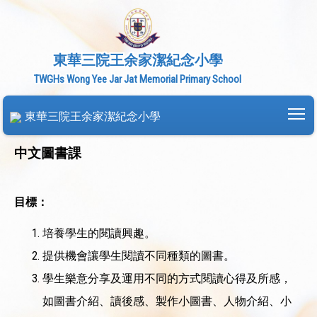
東華三院王余家潔紀念小學
TWGHs Wong Yee Jar Jat Memorial Primary School
To
東華三院王余家潔紀念小學
中文圖書課
目標：
培養學生的閱讀興趣。
提供機會讓學生閱讀不同種類的圖書。
學生樂意分享及運用不同的方式閱讀心得及所感，
如圖書介紹、讀後感、製作小圖書、人物介紹、小