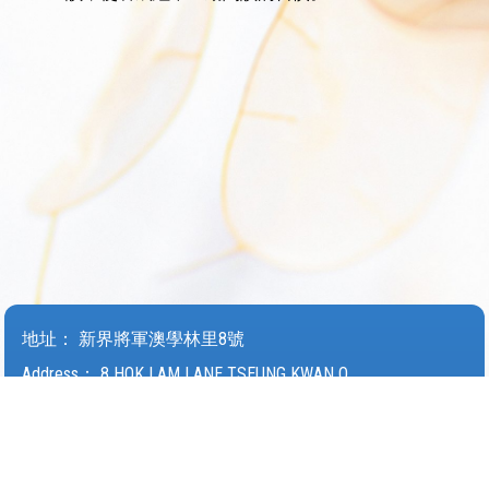
地址：
新界將軍澳學林里8號
Address：
8 HOK LAM LANE TSEUNG KWAN O
電話（Tel）：
27061336
傳真（Fax）：
27069336
電郵（Email）：
wyjjps@tungwah.org.hk
© 2026 版權所有