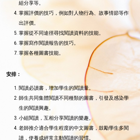
組分享等。
掌握評價的技巧，例如對人物行為、故事情節等作
出評價。
掌握從不同途徑尋找閱讀資料的技能。
掌握寫作閱讀報告的技巧。
掌握各種圖書技能。
安排：
閱讀必讀書，增加學生的閱讀量。
師生共同集體閱讀不同種類的圖書，引發及感染學
生的閱讀興趣。
小組閱讀，互相分享閱讀的樂趣。
老師推介適合學生程度的中文圖書，鼓勵學生多閱
讀，使養成經常主動閱讀的習慣。