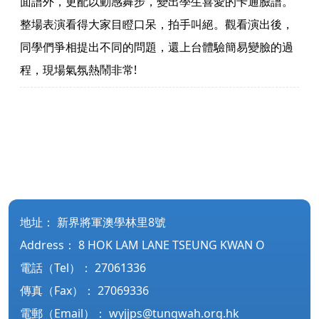
面譜外，更配以動感舞步，變出學生喜愛的卡通臉譜。
整場表演看得大家目瞪口呆，拍手叫絕。觀看演出後，
同學們爭相提出不同的問題，還上台體驗簡易變臉的過
程，現場氣氛熱鬧非常!
地址：
新界將軍澳學林里8號
Address：
8 HOK LAM LANE TSEUNG KWAN O
電話（Tel）：
27061336
傳真（Fax）：
27069336
電郵（Email）：
wyjjps@tungwah.org.hk