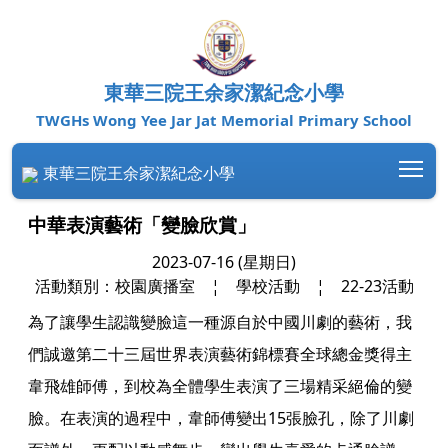
東華三院王余家潔紀念小學
TWGHs Wong Yee Jar Jat Memorial Primary School
Tog
東華三院王余家潔紀念小學
中華表演藝術「變臉欣賞」
2023-07-16 (星期日)
活動類別：校園廣播室
¦
學校活動
¦
22-23活動
為了讓學生認識變臉這一種源自於中國川劇的藝術，我
們誠邀第二十三屆世界表演藝術錦標賽全球總金獎得主
韋飛雄師傅，到校為全體學生表演了三場精采絕倫的變
臉。在表演的過程中，韋師傅變出15張臉孔，除了川劇