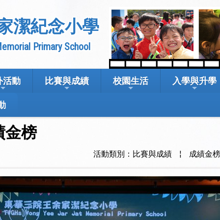
家潔紀念小學
emorial Primary School
外活動
比賽與成績
校園生活
入學與升學
動
成績金榜
活動類別：比賽與成績
¦
成績金