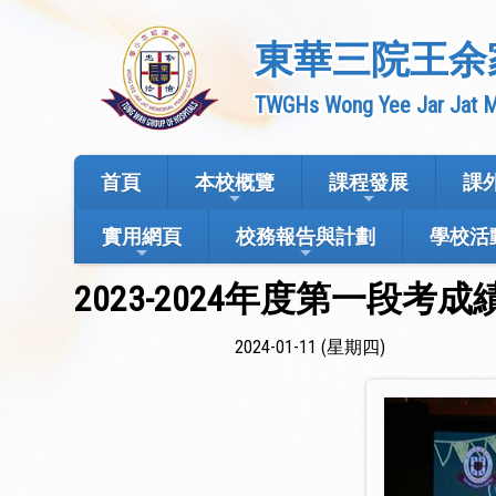
東華三院王余
TWGHs Wong Yee Jar Jat M
首頁
本校概覽
課程發展
課
實用網頁
校務報告與計劃
學校活
2023-2024年度第一段考
2024-01-11 (星期四)