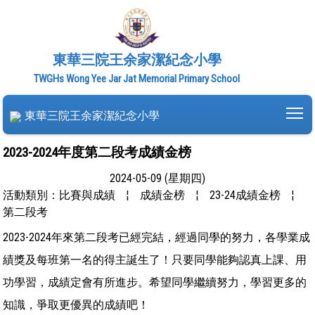
東華三院王余家潔紀念小學
TWGHs Wong Yee Jar Jat Memorial Primary School
To
東華三院王余家潔紀念小學
2023-2024年度第二段考成績金榜
2024-05-09 (星期四)
活動類別：比賽與成績
¦
成績金榜
¦
23-24成績金榜
¦
第二段考
2023-2024年來第二段考已經完結，經過同學的努力，各學業成
績獎及每班第一名的得主誕生了！只要同學能夠認真上課、用
功學習，成績定會有所進步。希望同學繼續努力，學習更多的
知識，爭取更優異的成績吧！