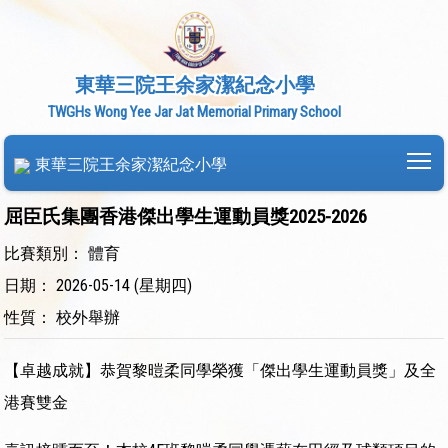
東華三院王余家潔紀念小學
TWGHs Wong Yee Jar Jat Memorial Primary School
To
東華三院王余家潔紀念小學
屈臣氏集團香港傑出學生運動員獎2025-2026
比賽類別： 體育
日期： 2026-05-14 (星期四)
性質： 校外舉辦
【卓越成就】恭賀黎暟柔同學榮獲「傑出學生運動員獎」及全
港賽雙金