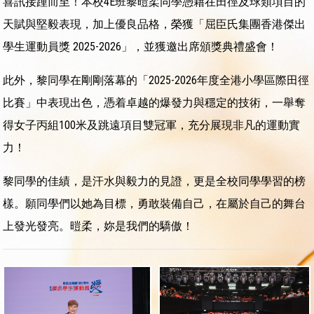
喜訊接踵而至！本校4E班黎暟柔同學憑藉在田徑及球類項目的
天賦與堅毅表現，加上優良品格，榮獲「屈臣氏集團香港傑出
學生運動員獎 2025-2026」，並獲邀出席頒獎典禮盛會！
此外，黎同學在剛剛落幕的「2025-2026年度全港小學區際田徑
比賽」中表現出色，憑着卓越的爆發力與穩定的技術，一舉奪
得女子丙組100米及跳遠項目雙冠軍，充分展現非凡的運動實
力！
黎同學的佳績，是汗水與毅力的見證，更是全校同學學習的榜
樣。願同學們以她為目標，勇敢裝備自己，在屬於自己的舞台
上發光發亮。暟柔，妳是我們的驕傲！