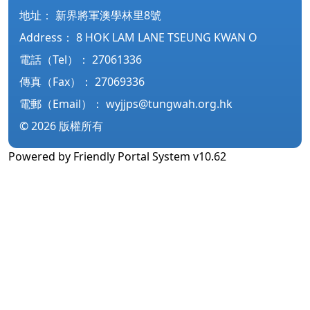
地址：
新界將軍澳學林里8號
Address：
8 HOK LAM LANE TSEUNG KWAN O
電話（Tel）：
27061336
傳真（Fax）：
27069336
電郵（Email）：
wyjjps@tungwah.org.hk
© 2026 版權所有
Powered by
Friendly Portal System
v
10.62