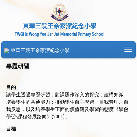
東華三院王余家潔紀念小學
TWGHs Wong Yee Jar Jat Memorial Primary School
To
東華三院王余家潔紀念小學
專題研習
目的
讓學生透過專題研習，對課題作深入的探究，建構知識；
培養學生的共通能力；推動學生自主學習、自我管理、自
我反思，以及培養學生正面的價值觀及學習的態度《學會
學習-課程發展路向》(2001) 。
目標