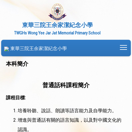
東華三院王余家潔紀念小學
TWGHs Wong Yee Jar Jat Memorial Primary School
To
東華三院王余家潔紀念小學
本科簡介
普通話科課程簡介
課程目標:
培養聆聽、說話、朗讀等語言能力及自學能力。
增進與普通話有關的語言知識，以及對中國文化的
認識。