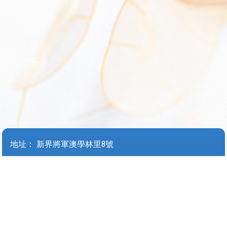
地址：
新界將軍澳學林里8號
Address：
8 HOK LAM LANE TSEUNG KWAN O
電話（Tel）：
27061336
傳真（Fax）：
27069336
電郵（Email）：
wyjjps@tungwah.org.hk
© 2026 版權所有