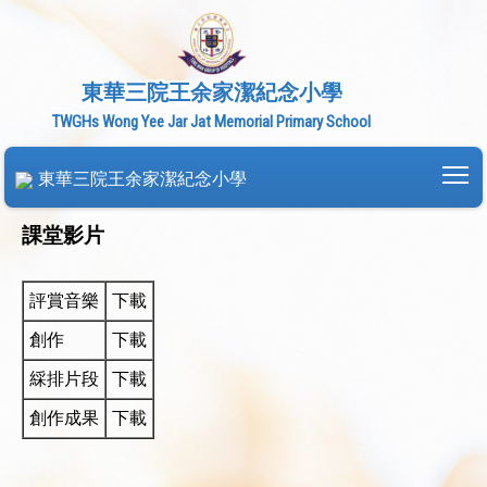
東華三院王余家潔紀念小學
TWGHs Wong Yee Jar Jat Memorial Primary School
To
東華三院王余家潔紀念小學
課堂影片
評賞音樂
下載
創作
下載
綵排片段
下載
創作成果
下載