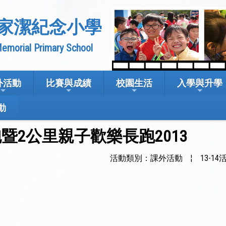
家潔紀念小學
emorial Primary School
外活動
比賽與成績
校園生活
入學與升學
動
暨2公里親子歡樂長跑2013
活動類別：課外活動
¦
13-14