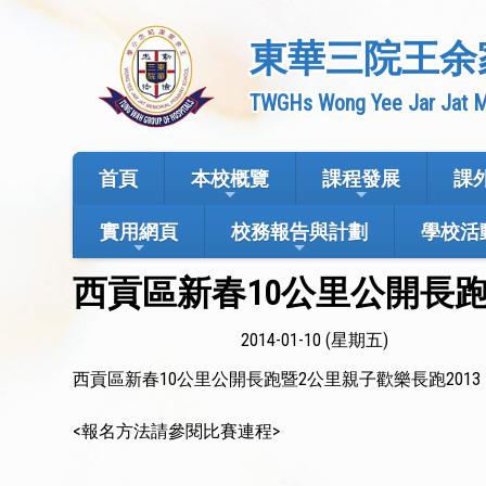
東華三院王余
TWGHs Wong Yee Jar Jat M
首頁
本校概覽
課程發展
課
實用網頁
校務報告與計劃
學校活
西貢區新春10公里公開長跑
2014-01-10 (星期五)
西貢區新春10公里公開長跑暨2公里親子歡樂長跑2013
<報名方法請參閱比賽連程>