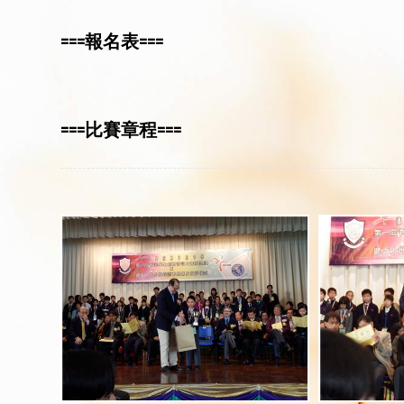
===報名表===
===比賽章程===