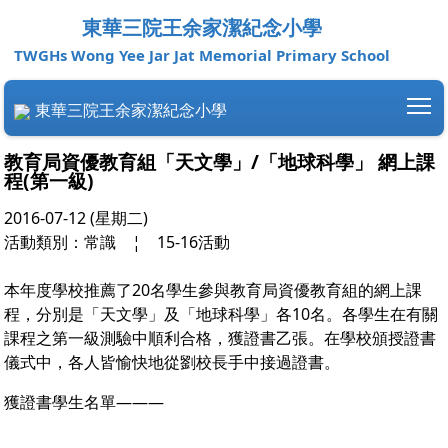
東華三院王余家潔紀念小學
TWGHs Wong Yee Jar Jat Memorial Primary School
T
東華三院王余家潔紀念小學
教育局資優教育組「天文學」/「地球科學」 網上課
程(第一級)
2016-07-12 (星期二)
活動類別：常識
¦
15-16活動
本年度學校推薦了20名學生參與教育局資優教育組的網上課
程，分別是「天文學」及「地球科學」各10名。各學生在有關
課程之第一級測驗中順利合格，獲證書乙張。在學校頒授證書
儀式中，各人皆愉快地從劉校長手中接過證書。
獲證書學生名單———