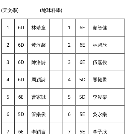
(天文學) (地球科學)
1
6D
林靖童
1
6E
顏智健
2
6D
黃淳馨
2
6E
林碧欣
3
6D
陳洛詩
3
6E
伍嘉俊
4
6D
周潁詩
4
5D
關毅盈
5
6E
曹家誠
5
5D
李浚樂
6
5D
管樂俊
6
5E
吳永樂
7
6E
李穎言
7
5E
李子欣