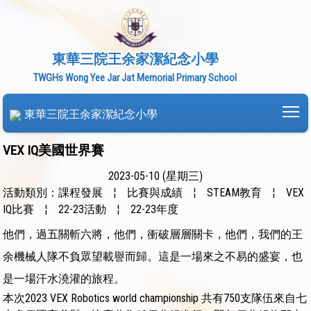
東華三院王余家潔紀念小學
TWGHs Wong Yee Jar Jat Memorial Primary School
To
東華三院王余家潔紀念小學
VEX IQ美國世界賽
2023-05-10 (星期三)
活動類別：課程發展
¦
比賽與成績
¦
STEAM教育
¦
VEX
IQ比賽
¦
22-23活動
¦
22-23年度
他們，過五關斬六將，他們，衝破層層關卡，他們，我們的王
余機械人隊不負眾望載譽而歸。這是一場來之不易的盛宴，也
是一場汗水澆灌的旅程。
本次2023 VEX Robotics world championship 共有750支隊伍來自七