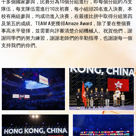
十多個國家參與，比賽分為10個分組進行，即每個分組約75支
隊伍，每支隊伍需進行10次初賽，每小組頭20名進入決賽。本
校有兩組參與，均成功進入決賽，在最後比拼中取得分組第四
及第五的成績。TEAM A更獲得Amaze Award，除了要在整個賽
事高水平發揮，並需要向評審清楚介紹機械人。祝賀他們，謝
謝同學們的努力練習，謝謝老師們的辛勤指導，也謝謝每一個
支持我們的你們。