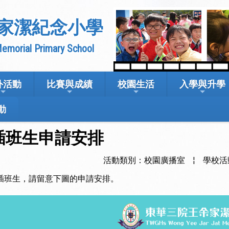
家潔紀念小學
emorial Primary School
外活動
比賽與成績
校園生活
入學與升學
動
小五插班生申請安排
活動類別：校園廣播室
¦
學校活
小五插班生，請留意下圖的申請安排。