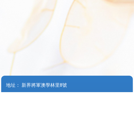
地址：
新界將軍澳學林里8號
Address：
8 HOK LAM LANE TSEUNG KWAN O
電話（Tel）：
27061336
傳真（Fax）：
27069336
電郵（Email）：
wyjjps@tungwah.org.hk
© 2026 版權所有