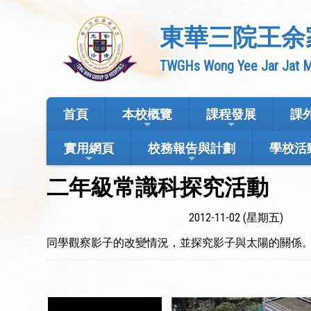
東華三院王余
TWGHs Wong Yee Jar Jat M
首頁
本校概覽
課程發展
課
實用網頁
校務報告與計劃
學校活
二年級常識科探究活動
2012-11-02 (星期五)
同學觀察影子的改變情況，並探究影子與太陽的關係