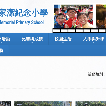
家潔紀念小學
emorial Primary School
外活動
比賽與成績
校園生活
入學與升學
動
活動類別：1
。