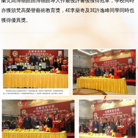
蘭梵高博物館由博物館專人作最後評審後獲得冠軍，學校同時
亦獲頒梵高榮譽藝術教育獎，4E李燊奇及3E許逸峰同學同時也
獲得優異獎。