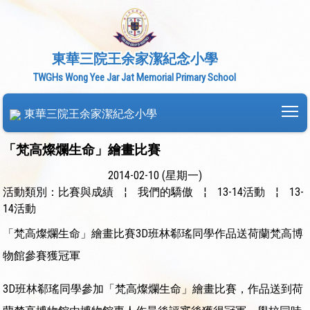
東華三院王余家潔紀念小學
TWGHs Wong Yee Jar Jat Memorial Primary School
To
東華三院王余家潔紀念小學
「梵高燦爛生命」繪畫比賽
2014-02-10 (星期一)
活動類別：比賽與成績
¦
我們的驕傲
¦
13-14活動
¦
13-
14活動
「梵高燦爛生命」繪畫比賽3D班林郗瑤同學作品送荷蘭梵高博
物館參賽獲冠軍
3D班林郗瑤同學參加「梵高燦爛生命」繪畫比賽，作品送到荷