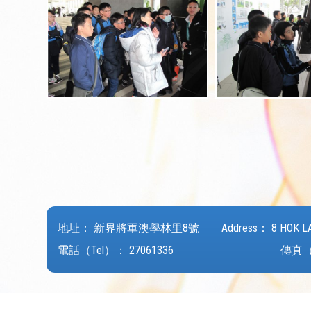
地址：
新界將軍澳學林里8號
Address：
8 HOK L
電話（Tel）：
27061336
傳真（