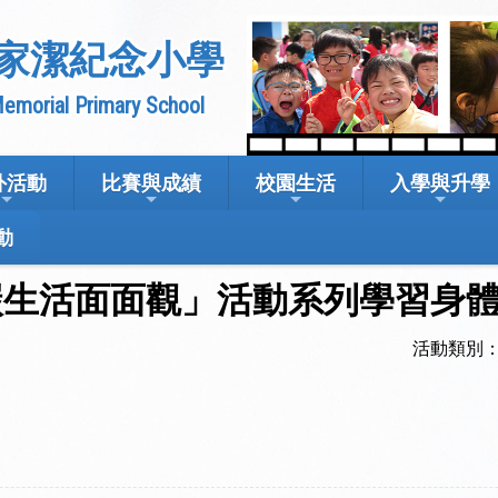
家潔紀念小學
emorial Primary School
外活動
比賽與成績
校園生活
入學與升學
動
碳生活面面觀」活動系列學習身
活動類別：1