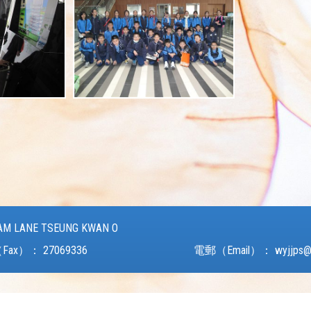
AM LANE TSEUNG KWAN O
Fax）：
27069336
電郵（Email）：
wyjjps@
Powered by
Friendly Portal System
v
10.62