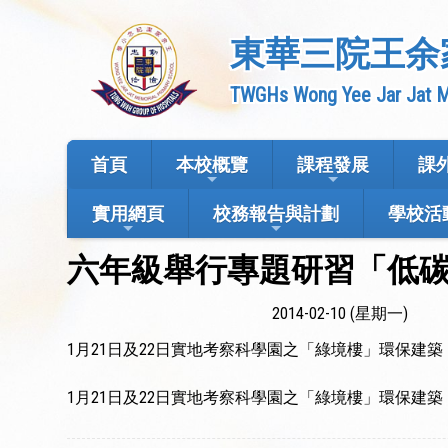
東華三院王余
TWGHs Wong Yee Jar Jat M
首頁
本校概覽
課程發展
課
實用網頁
校務報告與計劃
學校活
六年級舉行專題研習「低
2014-02-10 (星期一)
1月21日及22日實地考察科學園之「綠境樓」環保建築
1月21日及22日實地考察科學園之「綠境樓」環保建築