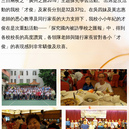
三日兩夜之「廣州之旅2016」主題探究學習活動。 出席是次活
動的我校「才俊」及家長分別是32及37位。在吳四妹及黃志惠
老師的悉心教導及同行家長的大力支持下，我校小小年紀的才
俊在是次重點活動------「探究國內被訪學校之匯報」中，得到
各校校長的高度讚賞，各領隊老師與隨行家長皆對各小「才
俊」的表現感到非常驕傲及欣喜。