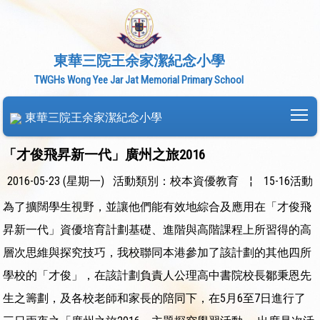
東華三院王余家潔紀念小學
TWGHs Wong Yee Jar Jat Memorial Primary School
To
東華三院王余家潔紀念小學
「才俊飛昇新一代」廣州之旅2016
2016-05-23 (星期一)
活動類別：校本資優教育
¦
15-16活動
為了擴闊學生視野，並讓他們能有效地綜合及應用在「才俊飛
昇新一代」資優培育計劃基礎、進階與高階課程上所習得的高
層次思維與探究技巧，我校聯同本港參加了該計劃的其他四所
學校的「才俊」，在該計劃負責人公理高中書院校長鄒秉恩先
生之籌劃，及各校老師和家長的陪同下，在5月6至7日進行了