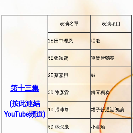
表演名單
表演項目
2E 田中理恩
唱歌
5E 張穎賢
單簧管獨奏
2E 蔡嘉貝
鼓
第十三集
5D 陳彥霖
鋼琴獨奏
(按此
連結
1D 張沛蕎
親子普通話朗讀
YouTube頻道)
5D 林琛崴
小實驗