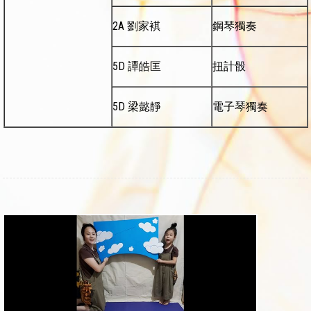
2A 劉家褀
鋼琴獨奏
5D 譚皓匡
扭計骰
5D 梁懿靜
電子琴獨奏