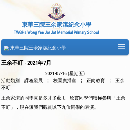
東華三院王余家潔紀念小學
TWGHs Wong Yee Jar Jat Memorial Primary School
To
東華三院王余家潔紀念小學
王余不叮 - 2021年7月
2021-07-16 (星期五)
活動類別：課程發展
¦
校園廣播室
¦
正向教育
¦
王余
不叮
王余家潔的同學真是多才多藝 !。 欣賞同學們積極參與「王余
不叮」，現在讓我們觀賞以下九位同學的表演。